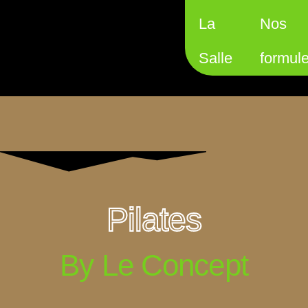
La
Nos
Salle
formul
Pilates
By Le Concept